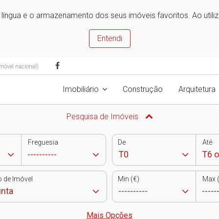
e língua e o armazenamento dos seus imóveis favoritos. Ao utili
Entendi
móvel nacional)
Imobiliário
Construção
Arquitetura
Pesquisa de Imóveis
Freguesia
De
Até
o de Imóvel
Min (€)
Max (
Mais Opções