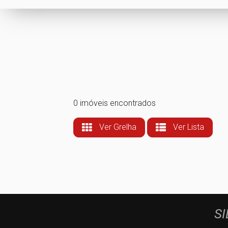
0 imóveis encontrados
Ver Grelha
Ver Lista
SI