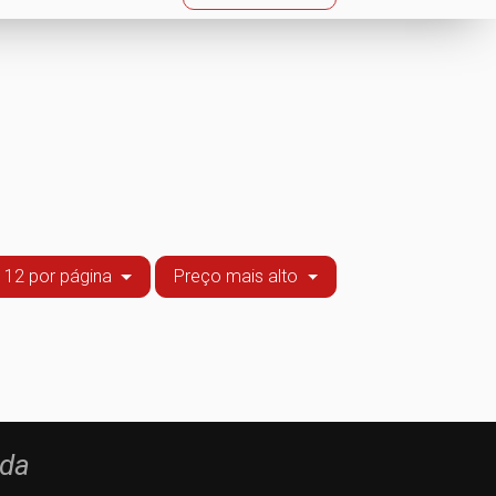
12 por página
Preço mais alto
Lda