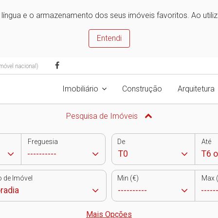
e língua e o armazenamento dos seus imóveis favoritos. Ao utili
Entendi
móvel nacional)
Imobiliário
Construção
Arquitetura
Pesquisa de Imóveis
Freguesia
De
Até
o de Imóvel
Min (€)
Max (
Mais Opções