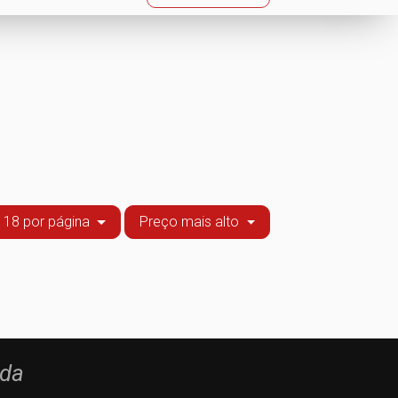
18 por página
Preço mais alto
Lda