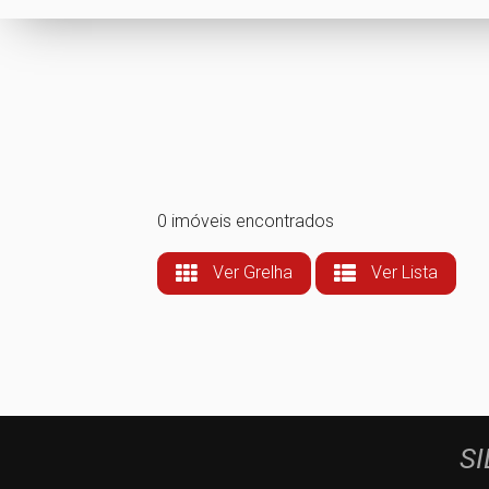
0 imóveis encontrados
Ver Grelha
Ver Lista
SI