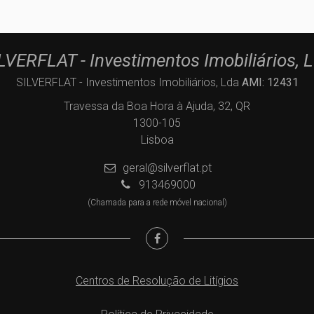
LVERFLAT - Investimentos Imobiliários, 
SILVERFLAT - Investimentos Imobiliários, Lda
AMI: 12431
Travessa da Boa Hora à Ajuda, 32, QR
1300-105
Lisboa
geral@silverflat.pt
913469000
(Chamada para a rede móvel nacional)
Centros de Resolução de Litígios