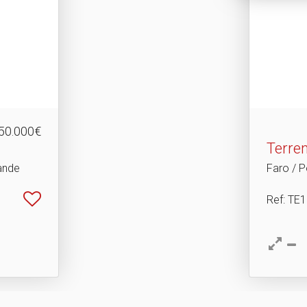
50.000€
Terre
ande
Faro / P
Ref
: TE