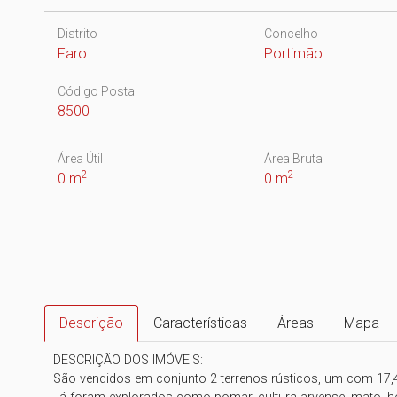
Distrito
Concelho
Faro
Portimão
Código Postal
8500
Área Útil
Área Bruta
2
2
0 m
0 m
Descrição
Características
Áreas
Mapa
DESCRIÇÃO DOS IMÓVEIS:

São vendidos em conjunto 2 terrenos rústicos, um com 17,40