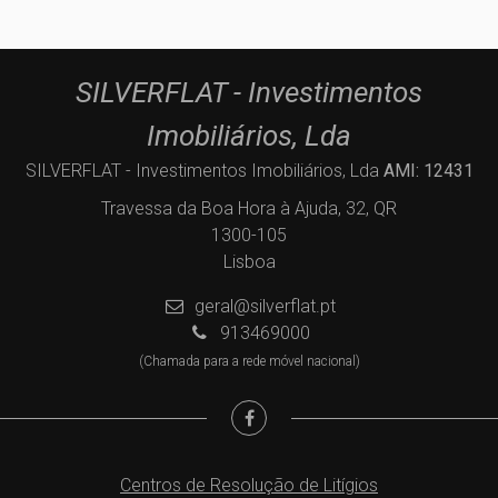
SILVERFLAT - Investimentos
Imobiliários, Lda
SILVERFLAT - Investimentos Imobiliários, Lda
AMI: 12431
Travessa da Boa Hora à Ajuda, 32, QR
1300-105
Lisboa
geral@silverflat.pt
913469000
(Chamada para a rede móvel nacional)
Centros de Resolução de Litígios