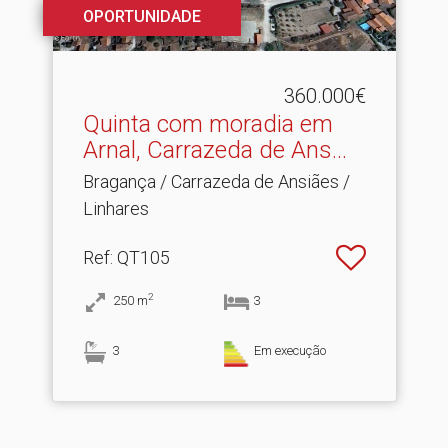
OPORTUNIDADE
360.000€
Quinta com moradia em
Arnal, Carrazeda de Ans.​..
Bragança / Carrazeda de Ansiães /
Linhares
Ref
: QT105
2
250
m
3
3
Em execução