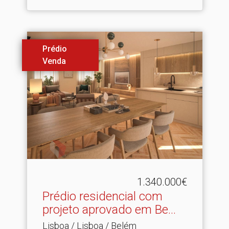
Prédio
Venda
1.340.000€
Prédio residencial com
projeto aprovado em Be.​..
Lisboa / Lisboa / Belém