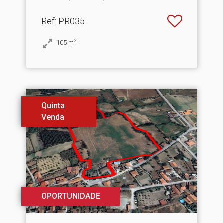
Ref
: PR035
2
105
m
Quinta
Venda
OPORTUNIDADE