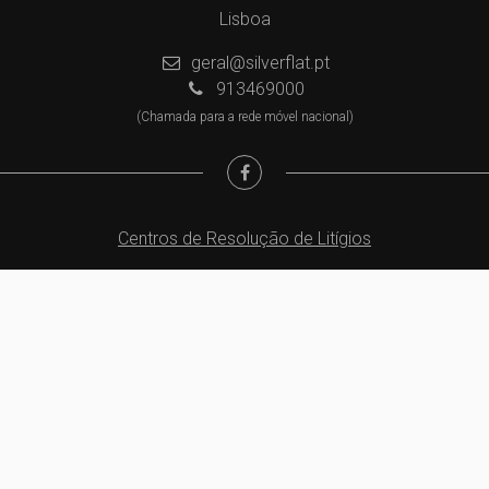
Lisboa
geral@silverflat.pt
913469000
(Chamada para a rede móvel nacional)
Centros de Resolução de Litígios
Política de Privacidade
Livro de Reclamações
Website e CRM Imobiliário
Powered by
©2026