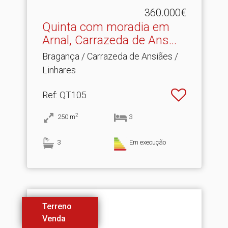
360.000€
Quinta com moradia em
Arnal, Carrazeda de Ans.​..
Bragança / Carrazeda de Ansiães /
Linhares
Ref
: QT105
2
250
m
3
3
Em execução
Terreno
Venda