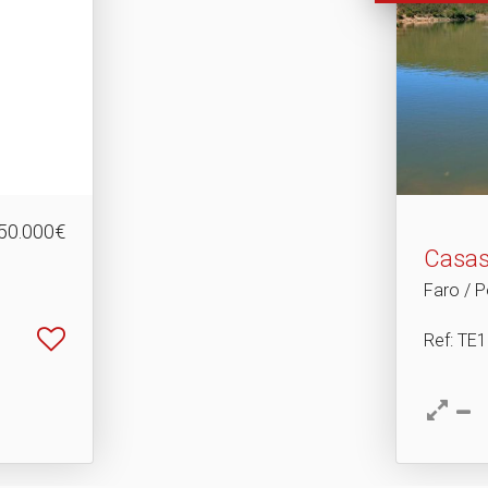
50.000€
Casas
Faro / P
Ref
: TE