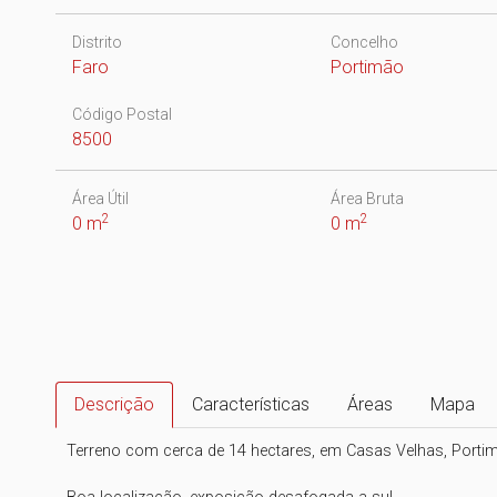
Distrito
Concelho
Faro
Portimão
Código Postal
8500
Área Útil
Área Bruta
2
2
0 m
0 m
Descrição
Características
Áreas
Mapa
Terreno com cerca de 14 hectares, em Casas Velhas, Porti