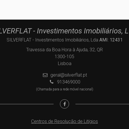
LVERFLAT - Investimentos Imobiliários, 
SILVERFLAT - Investimentos Imobiliários, Lda
AMI: 12431
Travessa da Boa Hora à Ajuda, 32, QR
1300-105
Lisboa
geral@silverflat.pt
913469000
(Chamada para a rede móvel nacional)
Centros de Resolução de Litígios