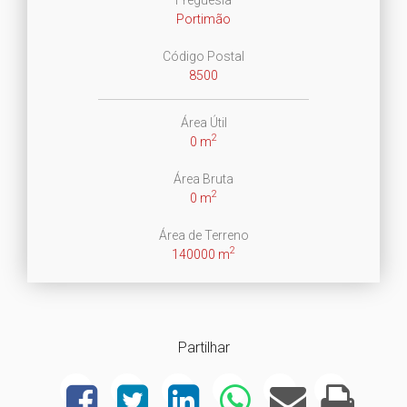
Portimão
Código Postal
8500
Área Útil
2
0 m
Área Bruta
2
0 m
Área de Terreno
2
140000 m
Partilhar