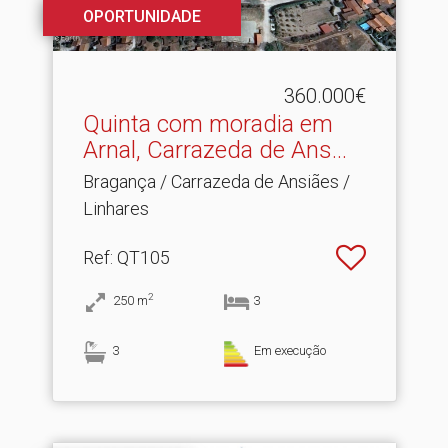
OPORTUNIDADE
360.000€
Quinta com moradia em
Arnal, Carrazeda de Ans.​..
Bragança / Carrazeda de Ansiães /
Linhares
Ref
: QT105
2
250
m
3
3
Em execução