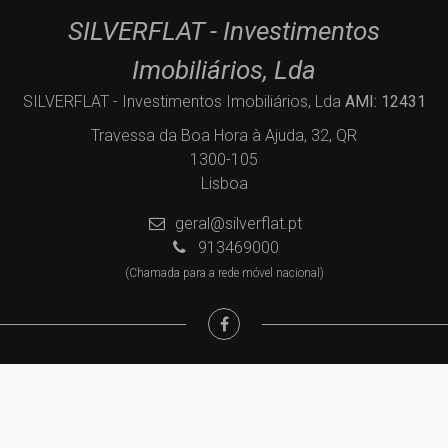
SILVERFLAT - Investimentos
Imobiliários, Lda
SILVERFLAT - Investimentos Imobiliários, Lda
AMI: 12431
Travessa da Boa Hora à Ajuda, 32, QR
1300-105
Lisboa
geral@silverflat.pt
913469000
(Chamada para a rede móvel nacional)
Centros de Resolução de Litígios
Política de Privacidade