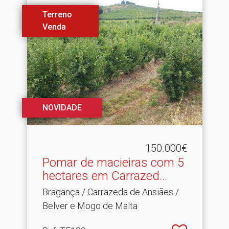
Terreno
Venda
NOVIDADE
150.000€
Pomar de macieiras com 5
hectares em Carrazed.​..
Bragança / Carrazeda de Ansiães /
Belver e Mogo de Malta