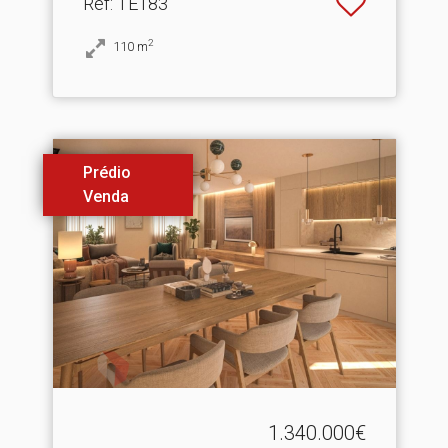
Ref
: TE183
2
110
m
Prédio
Venda
1.340.000€