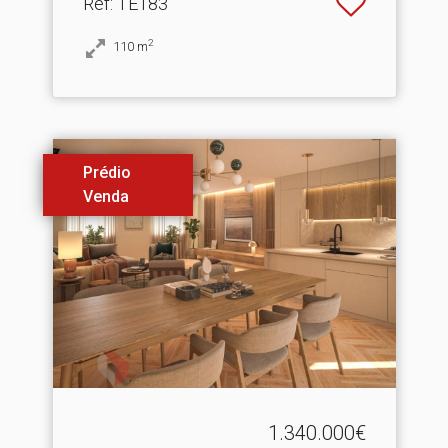
Ref
: TE183
2
110
m
Prédio
Venda
1.340.000€