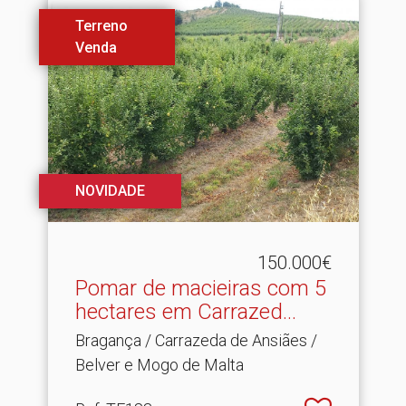
Terreno
Venda
NOVIDADE
150.000€
Pomar de macieiras com 5
hectares em Carrazed.​..
Bragança / Carrazeda de Ansiães /
Belver e Mogo de Malta