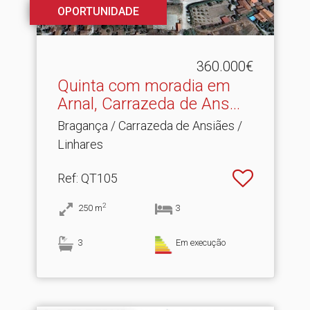
OPORTUNIDADE
360.000€
Quinta com moradia em
Arnal, Carrazeda de Ans.​..
Bragança / Carrazeda de Ansiães /
Linhares
Ref
: QT105
2
250
m
3
3
Em execução